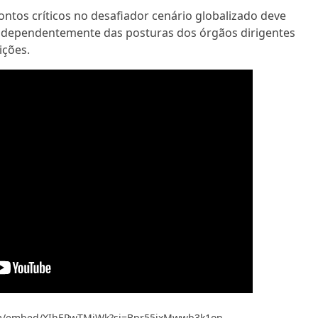
ontos críticos no desafiador cenário globalizado deve
ndependentemente das posturas dos órgãos dirigentes
ições.
om/embed/XIhEPwTMjWk?si=Bpr55jxMwwb3k1on