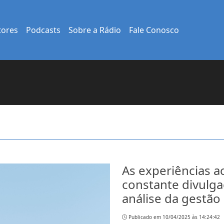
tores
Podcasts
Sobre a Rádio
Fale Conosco
As experiências 
constante divulga
análise da gestão
Publicado em 10/04/2025 às 14:24:42