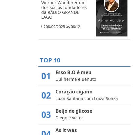
Werner Wanderer um
dos sócios fundadores
da RÁDIO GRANDE
LAGO
08/09/2025 às 08:12
TOP 10
Esso B.O é meu
01
Guilherme e Benuto
Coração cigano
02
Luan Santana com Luiza Sonza
Beijo de glicose
03
Diego e victor
As it was
04